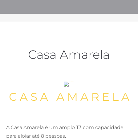
Casa Amarela
C A S A
A M A R E L A
A Casa Amarela é um amplo T3 com capacidade
para alojar até 8 pessoas.