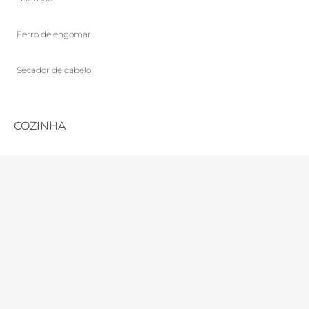
Ferro de engomar
Secador de cabelo
COZINHA
Placa
Forno
Máquina de loiça
Frigorífico
Máquina de Café